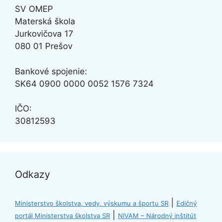
SV OMEP
Materská škola
Jurkovičova 17
080 01 Prešov
Bankové spojenie:
SK64
0900 0000 0052 1576 7324
IČO:
30812593
Odkazy
|
Ministerstvo školstva, vedy, výskumu a športu SR
Edičný
|
portál Ministerstva školstva SR
NIVAM – Národný inštitút