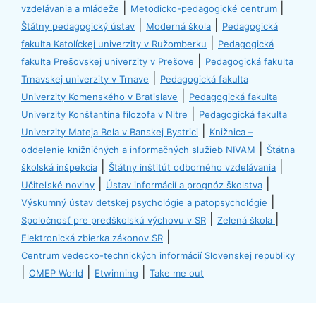
|
|
vzdelávania a mládeže
Metodicko-pedagogické centrum
|
|
Štátny pedagogický ústav
Moderná škola
Pedagogická
|
fakulta Katolíckej univerzity v Ružomberku
Pedagogická
|
fakulta Prešovskej univerzity v Prešove
Pedagogická fakulta
|
Trnavskej univerzity v Trnave
Pedagogická fakulta
|
Univerzity Komenského v Bratislave
Pedagogická fakulta
|
Univerzity Konštantína filozofa v Nitre
Pedagogická fakulta
|
Univerzity Mateja Bela v Banskej Bystrici
Knižnica –
|
oddelenie knižničných a informačných služieb NIVAM
Štátna
|
|
školská inšpekcia
Štátny inštitút odborného vzdelávania
|
|
Učiteľské noviny
Ústav informácií a prognóz školstva
|
Výskumný ústav detskej psychológie a patopsychológie
|
|
Spoločnosť pre predškolskú výchovu v SR
Zelená škola
|
Elektronická zbierka zákonov SR
Centrum vedecko-technických informácií Slovenskej republiky
|
|
|
OMEP World
Etwinning
Take me out