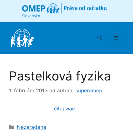
Preskočiť
na
obsah
Menu
Pastelková fyzika
1. februára 2013
od autora:
superomep
čítaj viac…
Kategórie
Nezaradené