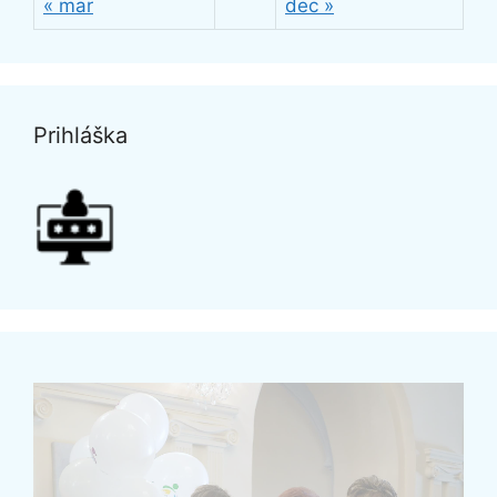
« mar
dec »
Prihláška