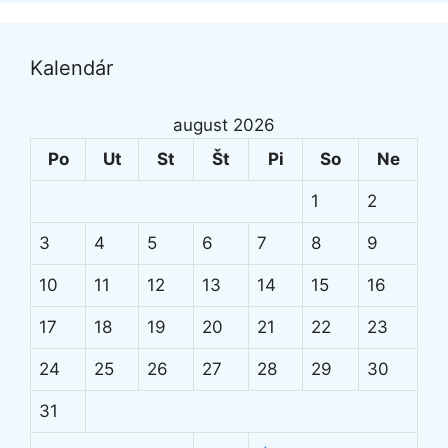
Kalendár
august 2026
Po
Ut
St
Št
Pi
So
Ne
1
2
3
4
5
6
7
8
9
10
11
12
13
14
15
16
17
18
19
20
21
22
23
24
25
26
27
28
29
30
31