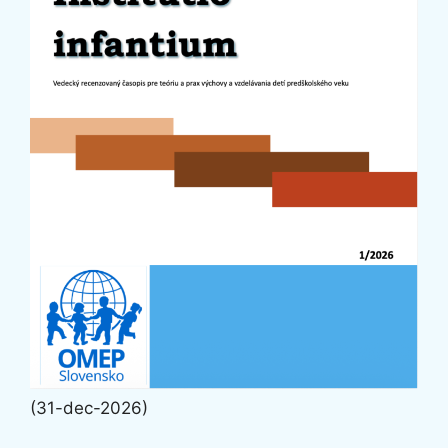
(31-dec-2026)