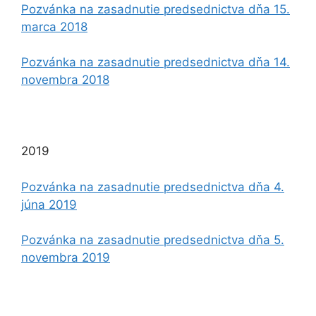
Pozvánka na zasadnutie predsednictva dňa 15.
marca 2018
Pozvánka na zasadnutie predsednictva dňa 14.
novembra 2018
2019
Pozvánka na zasadnutie predsednictva dňa 4.
júna 2019
Pozvánka na zasadnutie predsednictva dňa 5.
novembra 2019