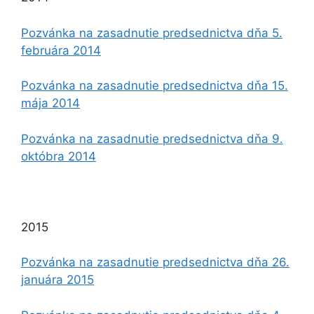
Pozvánka na zasadnutie predsednictva dňa 5.
februára 2014
Pozvánka na zasadnutie predsednictva dňa 15.
mája 2014
Pozvánka na zasadnutie predsednictva dňa 9.
októbra 2014
2015
Pozvánka na zasadnutie predsednictva dňa 26.
januára 2015