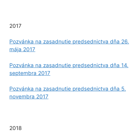
2017
Pozvánka na zasadnutie predsednictva dňa 26.
mája 2017
Pozvánka na zasadnutie predsednictva dňa 14.
septembra 2017
Pozvánka na zasadnutie predsednictva dňa 5.
novembra 2017
2018