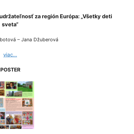
držateľnosť za región Európa: „Všetky deti
sveta“
obotová – Jana Džuberová
viac…
POSTER