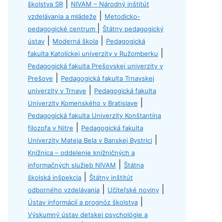
|
školstva SR
NIVAM – Národný inštitút
|
vzdelávania a mládeže
Metodicko-
|
pedagogické centrum
Štátny pedagogický
|
|
ústav
Moderná škola
Pedagogická
|
fakulta Katolíckej univerzity v Ružomberku
Pedagogická fakulta Prešovskej univerzity v
|
Prešove
Pedagogická fakulta Trnavskej
|
univerzity v Trnave
Pedagogická fakulta
|
Univerzity Komenského v Bratislave
Pedagogická fakulta Univerzity Konštantína
|
filozofa v Nitre
Pedagogická fakulta
|
Univerzity Mateja Bela v Banskej Bystrici
Knižnica – oddelenie knižničných a
|
informačných služieb NIVAM
Štátna
|
školská inšpekcia
Štátny inštitút
|
|
odborného vzdelávania
Učiteľské noviny
|
Ústav informácií a prognóz školstva
Výskumný ústav detskej psychológie a