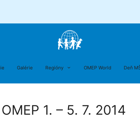
ie
Galérie
Regióny
OMEP World
Deň M
OMEP 1. – 5. 7. 2014