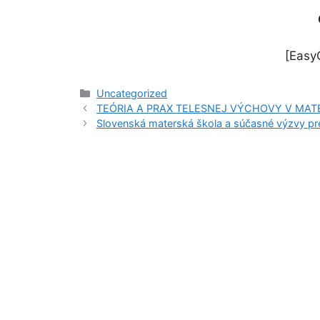
[EasyG
Kategórie
Uncategorized
TEÓRIA A PRAX TELESNEJ VÝCHOVY V MATERSK
Slovenská materská škola a súčasné výzvy pre