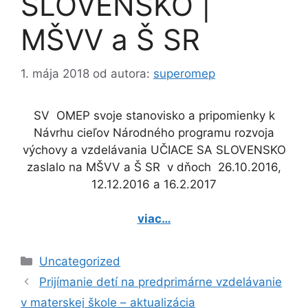
SLOVENSKO |
MŠVV a Š SR
1. mája 2018
od autora:
superomep
SV OMEP svoje stanovisko a pripomienky
k
Návrhu cieľov Národného programu rozvoja
výchovy a vzdelávania UČIACE SA SLOVENSKO
zaslalo na MŠVV a Š SR v dňoch 26.10.2016,
12.12.2016 a 16.2.2017
viac…
Kategórie
Uncategorized
Prijímanie detí na predprimárne vzdelávanie
v materskej škole – aktualizácia