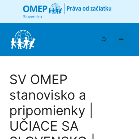
Preskočiť
na
obsah
Menu
SV OMEP
stanovisko a
pripomienky |
UČIACE SA