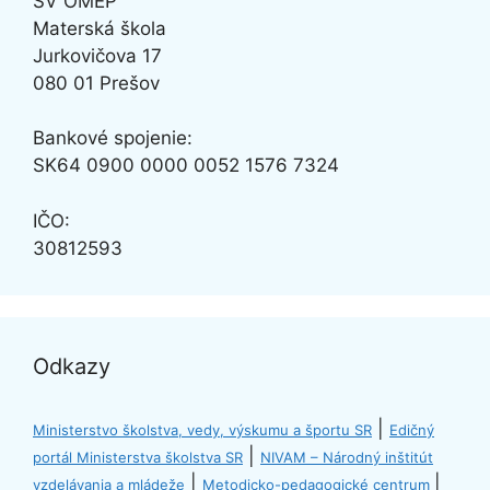
SV OMEP
Materská škola
Jurkovičova 17
080 01 Prešov
Bankové spojenie:
SK64
0900 0000 0052 1576 7324
IČO:
30812593
Odkazy
|
Ministerstvo školstva, vedy, výskumu a športu SR
Edičný
|
portál Ministerstva školstva SR
NIVAM – Národný inštitút
|
|
vzdelávania a mládeže
Metodicko-pedagogické centrum