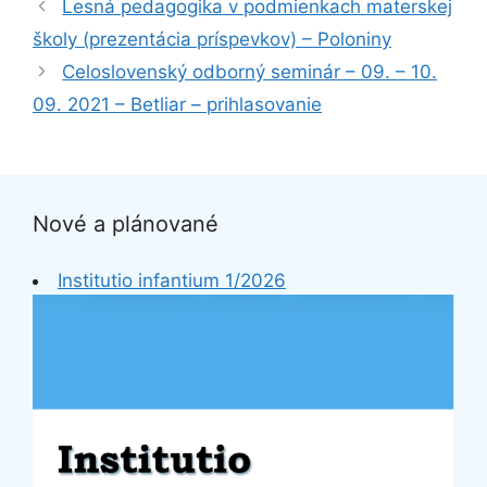
Lesná pedagogika v podmienkach materskej
školy (prezentácia príspevkov) – Poloniny
Celoslovenský odborný seminár – 09. – 10.
09. 2021 – Betliar – prihlasovanie
Nové a plánované
Institutio infantium 1/2026