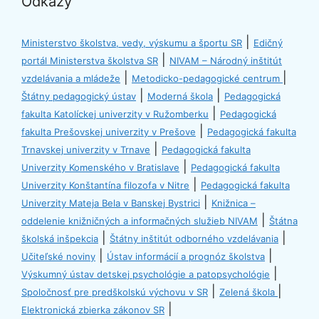
Odkazy
|
Ministerstvo školstva, vedy, výskumu a športu SR
Edičný
|
portál Ministerstva školstva SR
NIVAM – Národný inštitút
|
|
vzdelávania a mládeže
Metodicko-pedagogické centrum
|
|
Štátny pedagogický ústav
Moderná škola
Pedagogická
|
fakulta Katolíckej univerzity v Ružomberku
Pedagogická
|
fakulta Prešovskej univerzity v Prešove
Pedagogická fakulta
|
Trnavskej univerzity v Trnave
Pedagogická fakulta
|
Univerzity Komenského v Bratislave
Pedagogická fakulta
|
Univerzity Konštantína filozofa v Nitre
Pedagogická fakulta
|
Univerzity Mateja Bela v Banskej Bystrici
Knižnica –
|
oddelenie knižničných a informačných služieb NIVAM
Štátna
|
|
školská inšpekcia
Štátny inštitút odborného vzdelávania
|
|
Učiteľské noviny
Ústav informácií a prognóz školstva
|
Výskumný ústav detskej psychológie a patopsychológie
|
|
Spoločnosť pre predškolskú výchovu v SR
Zelená škola
|
Elektronická zbierka zákonov SR