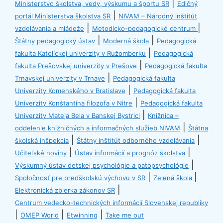
|
Ministerstvo školstva, vedy, výskumu a športu SR
Edičný
|
portál Ministerstva školstva SR
NIVAM – Národný inštitút
|
|
vzdelávania a mládeže
Metodicko-pedagogické centrum
|
|
Štátny pedagogický ústav
Moderná škola
Pedagogická
|
fakulta Katolíckej univerzity v Ružomberku
Pedagogická
|
fakulta Prešovskej univerzity v Prešove
Pedagogická fakulta
|
Trnavskej univerzity v Trnave
Pedagogická fakulta
|
Univerzity Komenského v Bratislave
Pedagogická fakulta
|
Univerzity Konštantína filozofa v Nitre
Pedagogická fakulta
|
Univerzity Mateja Bela v Banskej Bystrici
Knižnica –
|
oddelenie knižničných a informačných služieb NIVAM
Štátna
|
|
školská inšpekcia
Štátny inštitút odborného vzdelávania
|
|
Učiteľské noviny
Ústav informácií a prognóz školstva
|
Výskumný ústav detskej psychológie a patopsychológie
|
|
Spoločnosť pre predškolskú výchovu v SR
Zelená škola
|
Elektronická zbierka zákonov SR
Centrum vedecko-technických informácií Slovenskej republiky
|
|
|
OMEP World
Etwinning
Take me out