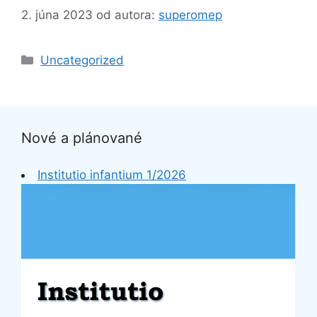
2. júna 2023
od autora:
superomep
Kategórie
Uncategorized
Nové a plánované
Institutio infantium 1/2026