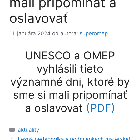
mali pripomínať a
oslavovať
11. januára 2024
od autora:
superomep
UNESCO a OMEP
vyhlásili tieto
významné dni, ktoré by
sme si mali pripomínať
a oslavovať
(PDF)
Kategórie
aktuality
Lesná pedagogika v podmienkach materskej