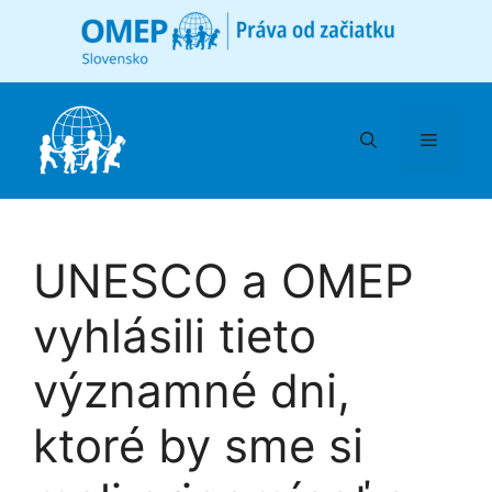
Preskočiť
na
obsah
Menu
UNESCO a OMEP
vyhlásili tieto
významné dni,
ktoré by sme si