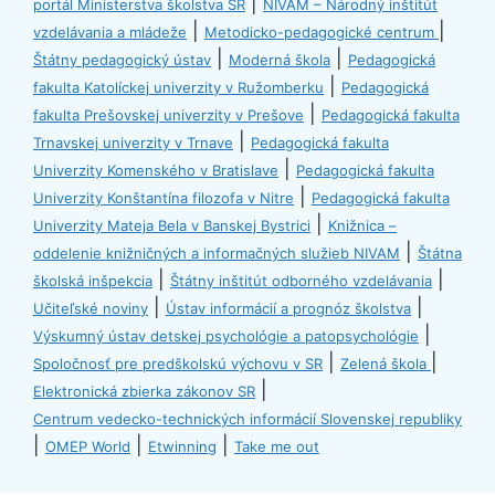
|
portál Ministerstva školstva SR
NIVAM – Národný inštitút
|
|
vzdelávania a mládeže
Metodicko-pedagogické centrum
|
|
Štátny pedagogický ústav
Moderná škola
Pedagogická
|
fakulta Katolíckej univerzity v Ružomberku
Pedagogická
|
fakulta Prešovskej univerzity v Prešove
Pedagogická fakulta
|
Trnavskej univerzity v Trnave
Pedagogická fakulta
|
Univerzity Komenského v Bratislave
Pedagogická fakulta
|
Univerzity Konštantína filozofa v Nitre
Pedagogická fakulta
|
Univerzity Mateja Bela v Banskej Bystrici
Knižnica –
|
oddelenie knižničných a informačných služieb NIVAM
Štátna
|
|
školská inšpekcia
Štátny inštitút odborného vzdelávania
|
|
Učiteľské noviny
Ústav informácií a prognóz školstva
|
Výskumný ústav detskej psychológie a patopsychológie
|
|
Spoločnosť pre predškolskú výchovu v SR
Zelená škola
|
Elektronická zbierka zákonov SR
Centrum vedecko-technických informácií Slovenskej republiky
|
|
|
OMEP World
Etwinning
Take me out