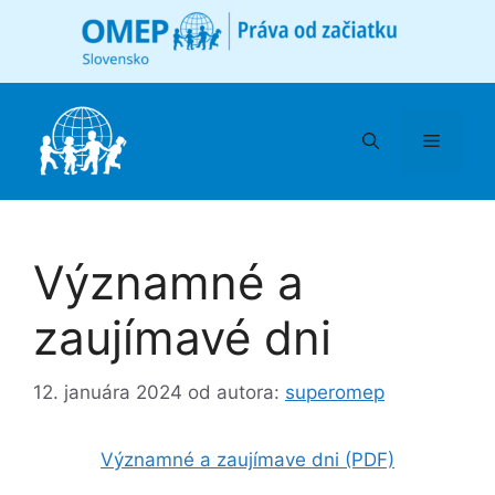
Preskočiť
na
obsah
Menu
Významné a
zaujímavé dni
12. januára 2024
od autora:
superomep
Významné a zaujímave dni (PDF)