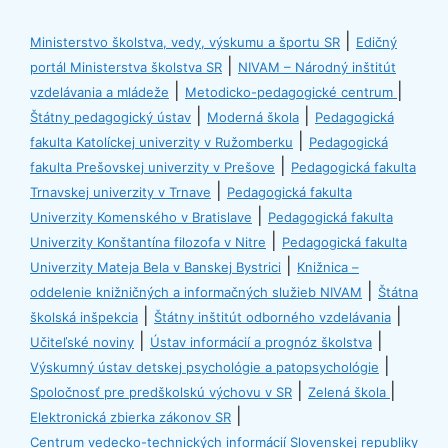
|
Ministerstvo školstva, vedy, výskumu a športu SR
Edičný
|
portál Ministerstva školstva SR
NIVAM – Národný inštitút
|
|
vzdelávania a mládeže
Metodicko-pedagogické centrum
|
|
Štátny pedagogický ústav
Moderná škola
Pedagogická
|
fakulta Katolíckej univerzity v Ružomberku
Pedagogická
|
fakulta Prešovskej univerzity v Prešove
Pedagogická fakulta
|
Trnavskej univerzity v Trnave
Pedagogická fakulta
|
Univerzity Komenského v Bratislave
Pedagogická fakulta
|
Univerzity Konštantína filozofa v Nitre
Pedagogická fakulta
|
Univerzity Mateja Bela v Banskej Bystrici
Knižnica –
|
oddelenie knižničných a informačných služieb NIVAM
Štátna
|
|
školská inšpekcia
Štátny inštitút odborného vzdelávania
|
|
Učiteľské noviny
Ústav informácií a prognóz školstva
|
Výskumný ústav detskej psychológie a patopsychológie
|
|
Spoločnosť pre predškolskú výchovu v SR
Zelená škola
|
Elektronická zbierka zákonov SR
Centrum vedecko-technických informácií Slovenskej republiky