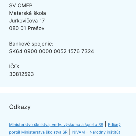
SV OMEP
Materská škola
Jurkovičova 17
080 01 Prešov
Bankové spojenie:
SK64
0900 0000 0052 1576 7324
IČO:
30812593
Odkazy
|
Ministerstvo školstva, vedy, výskumu a športu SR
Edičný
|
portál Ministerstva školstva SR
NIVAM – Národný inštitút