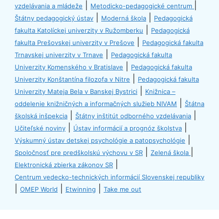
|
|
vzdelávania a mládeže
Metodicko-pedagogické centrum
|
|
Štátny pedagogický ústav
Moderná škola
Pedagogická
|
fakulta Katolíckej univerzity v Ružomberku
Pedagogická
|
fakulta Prešovskej univerzity v Prešove
Pedagogická fakulta
|
Trnavskej univerzity v Trnave
Pedagogická fakulta
|
Univerzity Komenského v Bratislave
Pedagogická fakulta
|
Univerzity Konštantína filozofa v Nitre
Pedagogická fakulta
|
Univerzity Mateja Bela v Banskej Bystrici
Knižnica –
|
oddelenie knižničných a informačných služieb NIVAM
Štátna
|
|
školská inšpekcia
Štátny inštitút odborného vzdelávania
|
|
Učiteľské noviny
Ústav informácií a prognóz školstva
|
Výskumný ústav detskej psychológie a patopsychológie
|
|
Spoločnosť pre predškolskú výchovu v SR
Zelená škola
|
Elektronická zbierka zákonov SR
Centrum vedecko-technických informácií Slovenskej republiky
|
|
|
OMEP World
Etwinning
Take me out