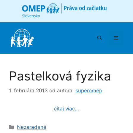
Preskočiť
na
obsah
Menu
Pastelková fyzika
1. februára 2013
od autora:
superomep
čítaj viac…
Kategórie
Nezaradené