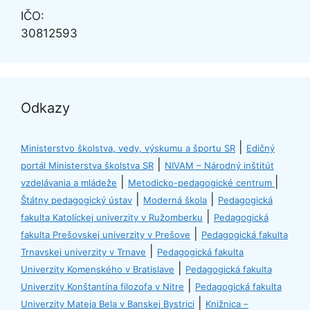
IČO:
30812593
Odkazy
|
Ministerstvo školstva, vedy, výskumu a športu SR
Edičný
|
portál Ministerstva školstva SR
NIVAM – Národný inštitút
|
|
vzdelávania a mládeže
Metodicko-pedagogické centrum
|
|
Štátny pedagogický ústav
Moderná škola
Pedagogická
|
fakulta Katolíckej univerzity v Ružomberku
Pedagogická
|
fakulta Prešovskej univerzity v Prešove
Pedagogická fakulta
|
Trnavskej univerzity v Trnave
Pedagogická fakulta
|
Univerzity Komenského v Bratislave
Pedagogická fakulta
|
Univerzity Konštantína filozofa v Nitre
Pedagogická fakulta
|
Univerzity Mateja Bela v Banskej Bystrici
Knižnica –