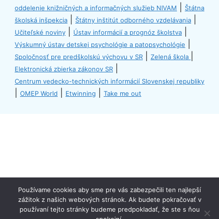
|
oddelenie knižničných a informačných služieb NIVAM
Štátna
|
|
školská inšpekcia
Štátny inštitút odborného vzdelávania
|
|
Učiteľské noviny
Ústav informácií a prognóz školstva
|
Výskumný ústav detskej psychológie a patopsychológie
|
|
Spoločnosť pre predškolskú výchovu v SR
Zelená škola
|
Elektronická zbierka zákonov SR
Centrum vedecko-technických informácií Slovenskej republiky
|
|
|
OMEP World
Etwinning
Take me out
Používame cookies aby sme pre vás zabezpečili ten najlepší
zážitok z našich webových stránok. Ak budete pokračovať v
spodna lista
používaní tejto stránky budeme predpokladať, že ste s ňou