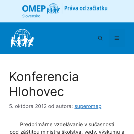
Preskočiť
na
obsah
Menu
Konferencia
Hlohovec
5. októbra 2012
od autora:
superomep
Predprimárne vzdelávanie v súčasnosti
pod záštitou ministra školstva, vedy, výskumu a