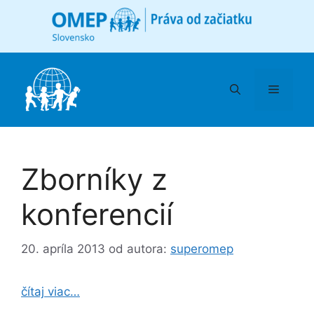
Preskočiť
na
obsah
Menu
Zborníky z
konferencií
20. apríla 2013
od autora:
superomep
čítaj viac…