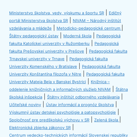
|
Ministerstvo školstva, vedy, výskumu a športu SR
Edičný
|
portál Ministerstva školstva SR
NIVAM – Národný inštitút
|
|
vzdelávania a mládeže
Metodicko-pedagogické centrum
|
|
Štátny pedagogický ústav
Moderná škola
Pedagogická
|
fakulta Katolíckej univerzity v Ružomberku
Pedagogická
|
fakulta Prešovskej univerzity v Prešove
Pedagogická fakulta
|
Trnavskej univerzity v Trnave
Pedagogická fakulta
|
Univerzity Komenského v Bratislave
Pedagogická fakulta
|
Univerzity Konštantína filozofa v Nitre
Pedagogická fakulta
|
Univerzity Mateja Bela v Banskej Bystrici
Knižnica –
|
oddelenie knižničných a informačných služieb NIVAM
Štátna
|
|
školská inšpekcia
Štátny inštitút odborného vzdelávania
|
|
Učiteľské noviny
Ústav informácií a prognóz školstva
|
Výskumný ústav detskej psychológie a patopsychológie
|
|
Spoločnosť pre predškolskú výchovu v SR
Zelená škola
|
Elektronická zbierka zákonov SR
Centrum vedecko-technických informácií Slovenskej republiky