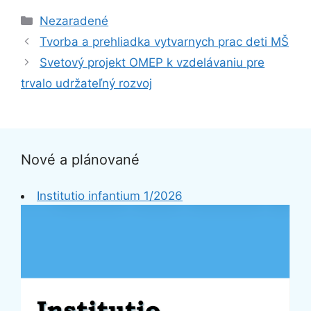
Kategórie
Nezaradené
Tvorba a prehliadka vytvarnych prac deti MŠ
Svetový projekt OMEP k vzdelávaniu pre
trvalo udržateľný rozvoj
Nové a plánované
Institutio infantium 1/2026