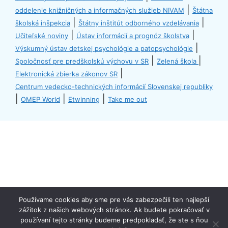
|
oddelenie knižničných a informačných služieb NIVAM
Štátna
|
|
školská inšpekcia
Štátny inštitút odborného vzdelávania
|
|
Učiteľské noviny
Ústav informácií a prognóz školstva
|
Výskumný ústav detskej psychológie a patopsychológie
|
|
Spoločnosť pre predškolskú výchovu v SR
Zelená škola
|
Elektronická zbierka zákonov SR
Centrum vedecko-technických informácií Slovenskej republiky
|
|
|
OMEP World
Etwinning
Take me out
Používame cookies aby sme pre vás zabezpečili ten najlepší
zážitok z našich webových stránok. Ak budete pokračovať v
spodna lista
používaní tejto stránky budeme predpokladať, že ste s ňou