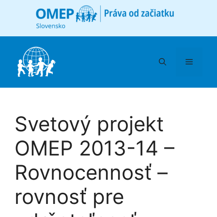
Preskočiť
na
obsah
Menu
Svetový projekt
OMEP 2013-14 –
Rovnocennosť –
rovnosť pre