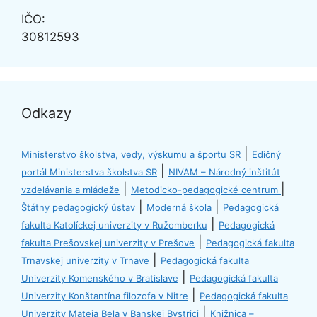
IČO:
30812593
Odkazy
|
Ministerstvo školstva, vedy, výskumu a športu SR
Edičný
|
portál Ministerstva školstva SR
NIVAM – Národný inštitút
|
|
vzdelávania a mládeže
Metodicko-pedagogické centrum
|
|
Štátny pedagogický ústav
Moderná škola
Pedagogická
|
fakulta Katolíckej univerzity v Ružomberku
Pedagogická
|
fakulta Prešovskej univerzity v Prešove
Pedagogická fakulta
|
Trnavskej univerzity v Trnave
Pedagogická fakulta
|
Univerzity Komenského v Bratislave
Pedagogická fakulta
|
Univerzity Konštantína filozofa v Nitre
Pedagogická fakulta
|
Univerzity Mateja Bela v Banskej Bystrici
Knižnica –