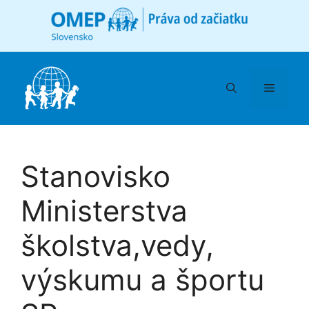
Preskočiť
na
obsah
Menu
Stanovisko
Ministerstva
školstva,vedy,
výskumu a športu