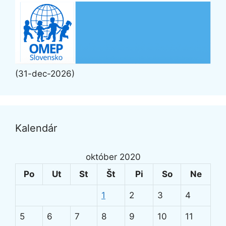
(31-dec-2026)
Kalendár
október 2020
Po
Ut
St
Št
Pi
So
Ne
1
2
3
4
5
6
7
8
9
10
11