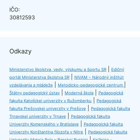
IČO:
30812593
Odkazy
|
Ministerstvo školstva, vedy, výskumu a športu SR
Edičný
|
portál Ministerstva školstva SR
NIVAM – Národný inštitút
|
|
vzdelávania a mládeže
Metodicko-pedagogické centrum
|
|
Štátny pedagogický ústav
Moderná škola
Pedagogická
|
fakulta Katolíckej univerzity v Ružomberku
Pedagogická
|
fakulta Prešovskej univerzity v Prešove
Pedagogická fakulta
|
Trnavskej univerzity v Trnave
Pedagogická fakulta
|
Univerzity Komenského v Bratislave
Pedagogická fakulta
|
Univerzity Konštantína filozofa v Nitre
Pedagogická fakulta
|
Univerzity Mateja Bela v Banskej Bystrici
Knižnica –