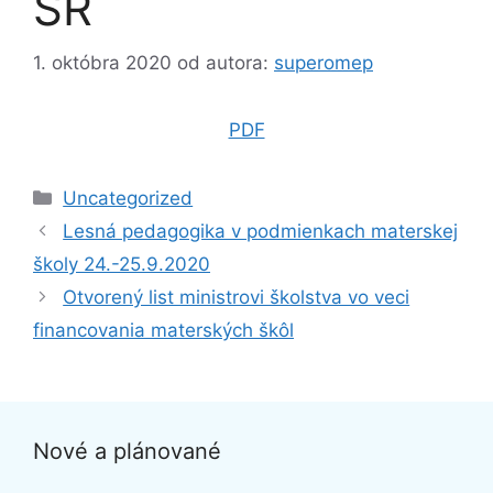
SR
1. októbra 2020
od autora:
superomep
PDF
Kategórie
Uncategorized
Lesná pedagogika v podmienkach materskej
školy 24.-25.9.2020
Otvorený list ministrovi školstva vo veci
financovania materských škôl
Nové a plánované