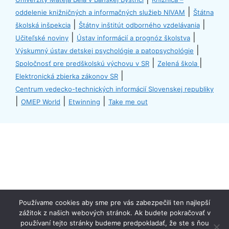
|
oddelenie knižničných a informačných služieb NIVAM
Štátna
|
|
školská inšpekcia
Štátny inštitút odborného vzdelávania
|
|
Učiteľské noviny
Ústav informácií a prognóz školstva
|
Výskumný ústav detskej psychológie a patopsychológie
|
|
Spoločnosť pre predškolskú výchovu v SR
Zelená škola
|
Elektronická zbierka zákonov SR
Centrum vedecko-technických informácií Slovenskej republiky
|
|
|
OMEP World
Etwinning
Take me out
Používame cookies aby sme pre vás zabezpečili ten najlepší
zážitok z našich webových stránok. Ak budete pokračovať v
spodna lista
používaní tejto stránky budeme predpokladať, že ste s ňou