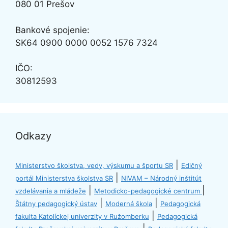
080 01 Prešov
Bankové spojenie:
SK64
0900 0000 0052 1576 7324
IČO:
30812593
Odkazy
|
Ministerstvo školstva, vedy, výskumu a športu SR
Edičný
|
portál Ministerstva školstva SR
NIVAM – Národný inštitút
|
|
vzdelávania a mládeže
Metodicko-pedagogické centrum
|
|
Štátny pedagogický ústav
Moderná škola
Pedagogická
|
fakulta Katolíckej univerzity v Ružomberku
Pedagogická