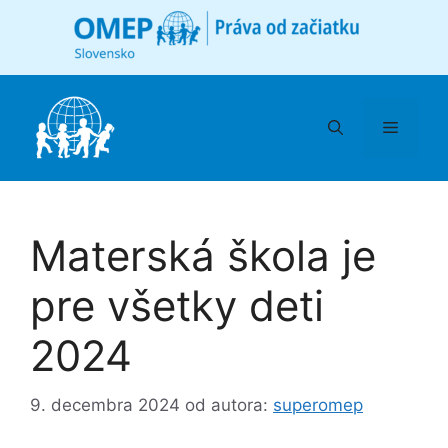
Preskočiť
na
obsah
Menu
Materská škola je
pre všetky deti
2024
9. decembra 2024
od autora:
superomep