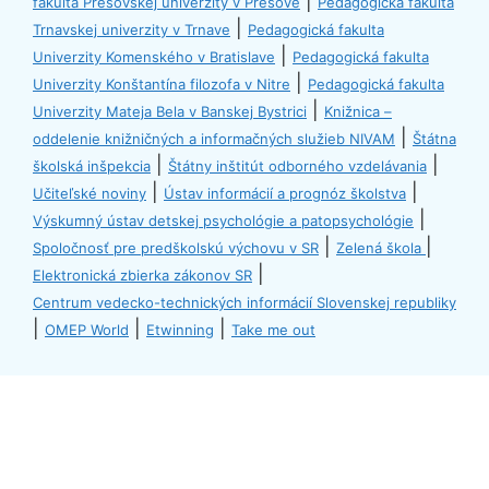
|
fakulta Prešovskej univerzity v Prešove
Pedagogická fakulta
|
Trnavskej univerzity v Trnave
Pedagogická fakulta
|
Univerzity Komenského v Bratislave
Pedagogická fakulta
|
Univerzity Konštantína filozofa v Nitre
Pedagogická fakulta
|
Univerzity Mateja Bela v Banskej Bystrici
Knižnica –
|
oddelenie knižničných a informačných služieb NIVAM
Štátna
|
|
školská inšpekcia
Štátny inštitút odborného vzdelávania
|
|
Učiteľské noviny
Ústav informácií a prognóz školstva
|
Výskumný ústav detskej psychológie a patopsychológie
|
|
Spoločnosť pre predškolskú výchovu v SR
Zelená škola
|
Elektronická zbierka zákonov SR
Centrum vedecko-technických informácií Slovenskej republiky
|
|
|
OMEP World
Etwinning
Take me out