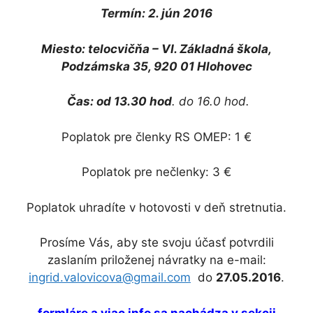
Termín: 2. jún 2016
Miesto: telocvičňa – VI. Základná škola,
Podzámska 35, 920 01 Hlohovec
Čas: od 13.30 hod
. do 16.0 hod.
Poplatok pre členky RS OMEP: 1 €
Poplatok pre nečlenky: 3 €
Poplatok uhradíte v hotovosti v deň stretnutia.
Prosíme Vás, aby ste svoju účasť potvrdili
zaslaním priloženej návratky na e-mail:
ingrid.valovicova@gmail.com
do
27.05.2016
.
formláre a viac info sa nachádza v sekcii