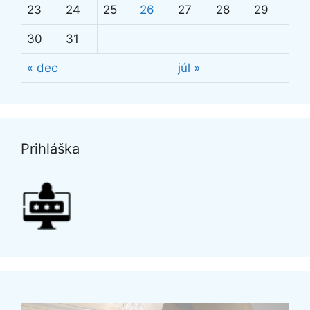
23
24
25
26
27
28
29
30
31
« dec
júl »
Prihláška