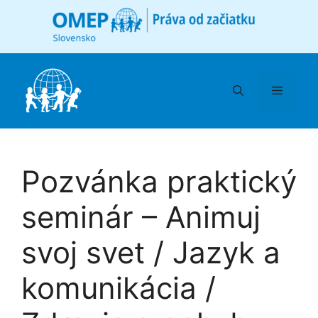
Preskočiť
na
obsah
Menu
Pozvánka praktický
seminár – Animuj
svoj svet / Jazyk a
komunikácia /