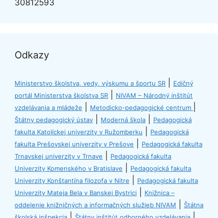
30812593
Odkazy
|
Ministerstvo školstva, vedy, výskumu a športu SR
Edičný
|
portál Ministerstva školstva SR
NIVAM – Národný inštitút
|
|
vzdelávania a mládeže
Metodicko-pedagogické centrum
|
|
Štátny pedagogický ústav
Moderná škola
Pedagogická
|
fakulta Katolíckej univerzity v Ružomberku
Pedagogická
|
fakulta Prešovskej univerzity v Prešove
Pedagogická fakulta
|
Trnavskej univerzity v Trnave
Pedagogická fakulta
|
Univerzity Komenského v Bratislave
Pedagogická fakulta
|
Univerzity Konštantína filozofa v Nitre
Pedagogická fakulta
|
Univerzity Mateja Bela v Banskej Bystrici
Knižnica –
|
oddelenie knižničných a informačných služieb NIVAM
Štátna
|
|
školská inšpekcia
Štátny inštitút odborného vzdelávania